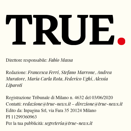
Direttore responsabile:
Fabio Massa
Redazione:
Francesca Ferri
,
Stefano Marrone
,
Andrea
Muratore
,
Maria Carla Rota
,
Federico Ughi
,
Alessia
Liparoti
Registrazione Tribunale di Milano n. 4632 del 03/06/2020
Contatti:
redazione@true-news.it
–
direzione@true-news.it
Edito da: Inpagina Srl, via Fara 35 20124 Milano
PI 11299360963
Per la tua pubblicità:
segreteria@true-news.it