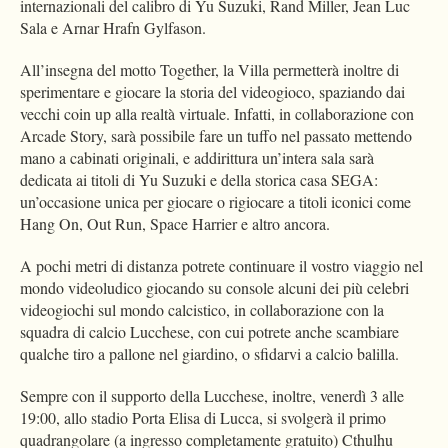
internazionali del calibro di Yu Suzuki, Rand Miller, Jean Luc
Sala e Arnar Hrafn Gylfason.
All’insegna del motto Together, la Villa permetterà inoltre di
sperimentare e giocare la storia del videogioco, spaziando dai
vecchi coin up alla realtà virtuale. Infatti, in collaborazione con
Arcade Story, sarà possibile fare un tuffo nel passato mettendo
mano a cabinati originali, e addirittura un’intera sala sarà
dedicata ai titoli di Yu Suzuki e della storica casa SEGA:
un’occasione unica per giocare o rigiocare a titoli iconici come
Hang On, Out Run, Space Harrier e altro ancora.
A pochi metri di distanza potrete continuare il vostro viaggio nel
mondo videoludico giocando su console alcuni dei più celebri
videogiochi sul mondo calcistico, in collaborazione con la
squadra di calcio Lucchese, con cui potrete anche scambiare
qualche tiro a pallone nel giardino, o sfidarvi a calcio balilla.
Sempre con il supporto della Lucchese, inoltre, venerdì 3 alle
19:00, allo stadio Porta Elisa di Lucca, si svolgerà il primo
quadrangolare (a ingresso completamente gratuito) Cthulhu