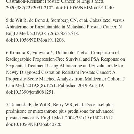
Castration-Resistant Prostate Cancer. N Engl J Med.
2020;382(22):2091-2102. doi:10.1056/NEJMoa1911440.
5.de Wit R, de Bono J, Sternberg CN, et al. Cabazitaxel versus
Abiraterone or Enzalutamide in Metastatic Prostate Cancer. N
Engl J Med. 2019;381(26):2506-2518.
doi:10.1056/NEJMoa1911206.
6.Komura K, Fujiwara Y, Uchimoto T, et al. Comparison of
Radiographic Progression-Free Survival and PSA Response on
Sequential Treatment Using Abiraterone and Enzalutamide for
Newly Diagnosed Castration-Resistant Prostate Cancer: A
Propensity Score Matched Analysis from Multicenter Cohort. J
Clin Med. 2019;8(8):1251. Published 2019 Aug 19.
doi:10.3390/jcm8081251.
7.Tannock IF, de Wit R, Berry WR, et al. Docetaxel plus
prednisone or mitoxantrone plus prednisone for advanced
prostate cancer. N Engl J Med. 2004;351(15):1502-1512.
doi:10.1056/NEJMoa040720.