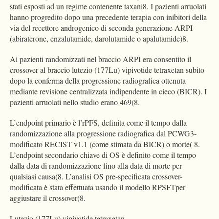
stati esposti ad un regime contenente taxani8. I pazienti arruolati
hanno progredito dopo una precedente terapia con inibitori della
via del recettore androgenico di seconda generazione ARPI
(abiraterone, enzalutamide, darolutamide o apalutamide)8.
Ai pazienti randomizzati nel braccio ARPI era consentito il
crossover al braccio lutezio (177Lu) vipivotide tetraxetan subito
dopo la conferma della progressione radiografica ottenuta
mediante revisione centralizzata indipendente in cieco (BICR). I
pazienti arruolati nello studio erano 469(8.
L’endpoint primario è l’rPFS, definita come il tempo dalla
randomizzazione alla progressione radiografica dal PCWG3-
modificato RECIST v1.1 (come stimata da BICR) o morte( 8.
L’endpoint secondario chiave di OS è definito come il tempo
dalla data di randomizzazione fino alla data di morte per
qualsiasi causa(8. L’analisi OS pre-specificata crossover-
modificata è stata effettuata usando il modello RPSFTper
aggiustare il crossover(8.
Lutezio (177Lu) vipivotide tetraxetan