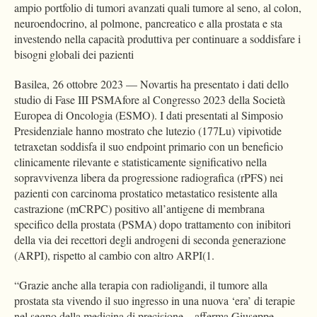
ampio portfolio di tumori avanzati quali tumore al seno, al colon,
neuroendocrino, al polmone, pancreatico e alla prostata e sta
investendo nella capacità produttiva per continuare a soddisfare i
bisogni globali dei pazienti
Basilea, 26 ottobre 2023 — Novartis ha presentato i dati dello
studio di Fase III PSMAfore al Congresso 2023 della Società
Europea di Oncologia (ESMO). I dati presentati al Simposio
Presidenziale hanno mostrato che lutezio (177Lu) vipivotide
tetraxetan soddisfa il suo endpoint primario con un beneficio
clinicamente rilevante e statisticamente significativo nella
sopravvivenza libera da progressione radiografica (rPFS) nei
pazienti con carcinoma prostatico metastatico resistente alla
castrazione (mCRPC) positivo all’antigene di membrana
specifico della prostata (PSMA) dopo trattamento con inibitori
della via dei recettori degli androgeni di seconda generazione
(ARPI), rispetto al cambio con altro ARPI(1.
“Grazie anche alla terapia con radioligandi, il tumore alla
prostata sta vivendo il suo ingresso in una nuova ‘era’ di terapie
nel segno della medicina di precisione – afferma Giuseppe