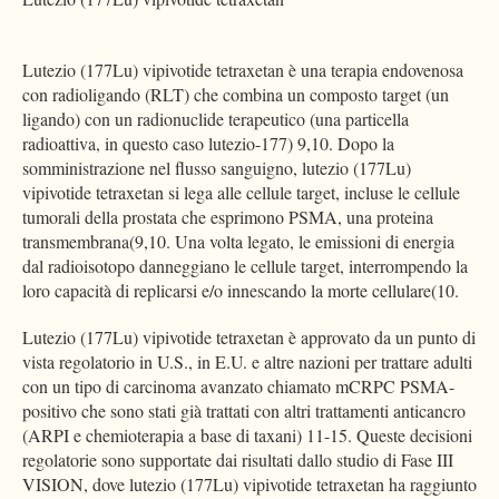
Lutezio (177Lu) vipivotide tetraxetan è una terapia endovenosa
con radioligando (RLT) che combina un composto target (un
ligando) con un radionuclide terapeutico (una particella
radioattiva, in questo caso lutezio-177) 9,10. Dopo la
somministrazione nel flusso sanguigno, lutezio (177Lu)
vipivotide tetraxetan si lega alle cellule target, incluse le cellule
tumorali della prostata che esprimono PSMA, una proteina
transmembrana(9,10. Una volta legato, le emissioni di energia
dal radioisotopo danneggiano le cellule target, interrompendo la
loro capacità di replicarsi e/o innescando la morte cellulare(10.
Lutezio (177Lu) vipivotide tetraxetan è approvato da un punto di
vista regolatorio in U.S., in E.U. e altre nazioni per trattare adulti
con un tipo di carcinoma avanzato chiamato mCRPC PSMA-
positivo che sono stati già trattati con altri trattamenti anticancro
(ARPI e chemioterapia a base di taxani) 11-15. Queste decisioni
regolatorie sono supportate dai risultati dallo studio di Fase III
VISION, dove lutezio (177Lu) vipivotide tetraxetan ha raggiunto