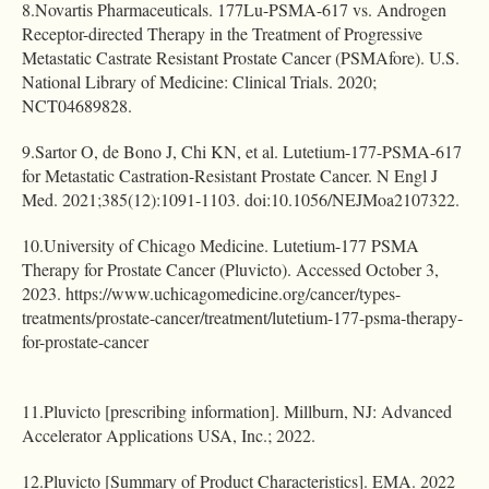
8.Novartis Pharmaceuticals. 177Lu-PSMA-617 vs. Androgen
Receptor-directed Therapy in the Treatment of Progressive
Metastatic Castrate Resistant Prostate Cancer (PSMAfore). U.S.
National Library of Medicine: Clinical Trials. 2020;
NCT04689828.
9.Sartor O, de Bono J, Chi KN, et al. Lutetium-177-PSMA-617
for Metastatic Castration-Resistant Prostate Cancer. N Engl J
Med. 2021;385(12):1091-1103. doi:10.1056/NEJMoa2107322.
10.University of Chicago Medicine. Lutetium-177 PSMA
Therapy for Prostate Cancer (Pluvicto). Accessed October 3,
2023. https://www.uchicagomedicine.org/cancer/types-
treatments/prostate-cancer/treatment/lutetium-177-psma-therapy-
for-prostate-cancer
11.Pluvicto [prescribing information]. Millburn, NJ: Advanced
Accelerator Applications USA, Inc.; 2022.
12.Pluvicto [Summary of Product Characteristics]. EMA. 2022