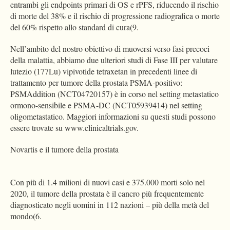
entrambi gli endpoints primari di OS e rPFS, riducendo il rischio
di morte del 38% e il rischio di progressione radiografica o morte
del 60% rispetto allo standard di cura(9.
Nell’ambito del nostro obiettivo di muoversi verso fasi precoci
della malattia, abbiamo due ulteriori studi di Fase III per valutare
lutezio (177Lu) vipivotide tetraxetan in precedenti linee di
trattamento per tumore della prostata PSMA-positivo:
PSMAddition (NCT04720157) è in corso nel setting metastatico
ormono-sensibile e PSMA-DC (NCT05939414) nel setting
oligometastatico. Maggiori informazioni su questi studi possono
essere trovate su www.clinicaltrials.gov.
Novartis e il tumore della prostata
Con più di 1.4 milioni di nuovi casi e 375.000 morti solo nel
2020, il tumore della prostata è il cancro più frequentemente
diagnosticato negli uomini in 112 nazioni – più della metà del
mondo(6.