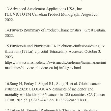
13.Advanced Accelerator Applications USA, Inc.
PLUVICTOTM Canadian Product Monograph. August 25,
2022.
14.Pluvicto [Summary of Product Characteristics]. Great Britain.
2022.
15.Pluvicto® und Pluvicto® CA Injektions-/Infusionslösung i.v.
(Lutetium(177Lu)-vipivotid-Tetraxetan). Accessed October 3,
2023.
https://www.swissmedic.ch/swissmedic/en/home/humanarzneimittel/
medicines/pluvicto-pluvicto-ca-inj-inf-lsg-iv.html
16.Sung H, Ferlay J, Siegel RL, Sung H, et al. Global cancer
statistics 2020: GLOBOCAN estimates of incidence and
mortality worldwide for 36 cancers in 185 countries. CA Cancer
J Clin. 2021;71(3):209-249. doi:10.3322/caac.21660.
17.Jadvar H. Targeted Radionuclide Therapy: An Evolution