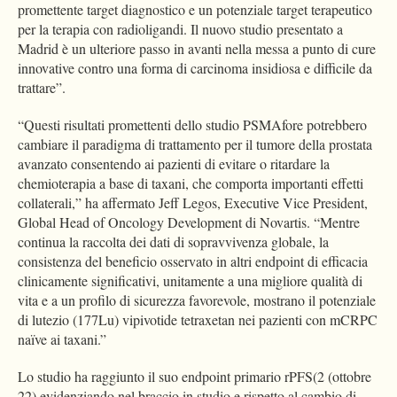
promettente target diagnostico e un potenziale target terapeutico
per la terapia con radioligandi. Il nuovo studio presentato a
Madrid è un ulteriore passo in avanti nella messa a punto di cure
innovative contro una forma di carcinoma insidiosa e difficile da
trattare”.
“Questi risultati promettenti dello studio PSMAfore potrebbero
cambiare il paradigma di trattamento per il tumore della prostata
avanzato consentendo ai pazienti di evitare o ritardare la
chemioterapia a base di taxani, che comporta importanti effetti
collaterali,” ha affermato Jeff Legos, Executive Vice President,
Global Head of Oncology Development di Novartis. “Mentre
continua la raccolta dei dati di sopravvivenza globale, la
consistenza del beneficio osservato in altri endpoint di efficacia
clinicamente significativi, unitamente a una migliore qualità di
vita e a un profilo di sicurezza favorevole, mostrano il potenziale
di lutezio (177Lu) vipivotide tetraxetan nei pazienti con mCRPC
naïve ai taxani.”
Lo studio ha raggiunto il suo endpoint primario rPFS(2 (ottobre
22) evidenziando nel braccio in studio e rispetto al cambio di