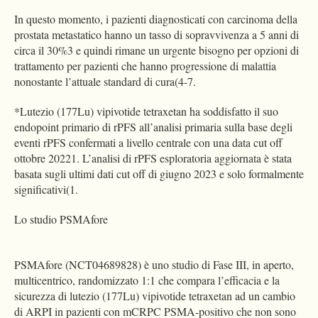
In questo momento, i pazienti diagnosticati con carcinoma della
prostata metastatico hanno un tasso di sopravvivenza a 5 anni di
circa il 30%3 e quindi rimane un urgente bisogno per opzioni di
trattamento per pazienti che hanno progressione di malattia
nonostante l’attuale standard di cura(4-7.
*Lutezio (177Lu) vipivotide tetraxetan ha soddisfatto il suo
endopoint primario di rPFS all’analisi primaria sulla base degli
eventi rPFS confermati a livello centrale con una data cut off
ottobre 20221. L’analisi di rPFS esploratoria aggiornata è stata
basata sugli ultimi dati cut off di giugno 2023 e solo formalmente
significativi(1.
Lo studio PSMAfore
PSMAfore (NCT04689828) è uno studio di Fase III, in aperto,
multicentrico, randomizzato 1:1 che compara l’efficacia e la
sicurezza di lutezio (177Lu) vipivotide tetraxetan ad un cambio
di ARPI in pazienti con mCRPC PSMA-positivo che non sono