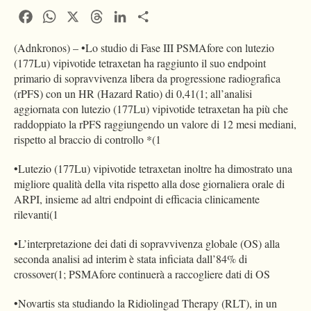
Facebook
WhatsApp
X
Threads
LinkedIn
Condividi
(Adnkronos) – •Lo studio di Fase III PSMAfore con lutezio
(177Lu) vipivotide tetraxetan ha raggiunto il suo endpoint
primario di sopravvivenza libera da progressione radiografica
(rPFS) con un HR (Hazard Ratio) di 0,41(1; all’analisi
aggiornata con lutezio (177Lu) vipivotide tetraxetan ha più che
raddoppiato la rPFS raggiungendo un valore di 12 mesi mediani,
rispetto al braccio di controllo *(1
•Lutezio (177Lu) vipivotide tetraxetan inoltre ha dimostrato una
migliore qualità della vita rispetto alla dose giornaliera orale di
ARPI, insieme ad altri endpoint di efficacia clinicamente
rilevanti(1
•L’interpretazione dei dati di sopravvivenza globale (OS) alla
seconda analisi ad interim è stata inficiata dall’84% di
crossover(1; PSMAfore continuerà a raccogliere dati di OS
•Novartis sta studiando la Ridiolingad Therapy (RLT), in un