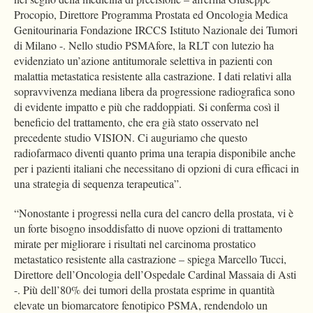
Procopio, Direttore Programma Prostata ed Oncologia Medica
Genitourinaria Fondazione IRCCS Istituto Nazionale dei Tumori
di Milano -. Nello studio PSMAfore, la RLT con lutezio ha
evidenziato un’azione antitumorale selettiva in pazienti con
malattia metastatica resistente alla castrazione. I dati relativi alla
sopravvivenza mediana libera da progressione radiografica sono
di evidente impatto e più che raddoppiati. Si conferma così il
beneficio del trattamento, che era già stato osservato nel
precedente studio VISION. Ci auguriamo che questo
radiofarmaco diventi quanto prima una terapia disponibile anche
per i pazienti italiani che necessitano di opzioni di cura efficaci in
una strategia di sequenza terapeutica”.
“Nonostante i progressi nella cura del cancro della prostata, vi è
un forte bisogno insoddisfatto di nuove opzioni di trattamento
mirate per migliorare i risultati nel carcinoma prostatico
metastatico resistente alla castrazione – spiega Marcello Tucci,
Direttore dell’Oncologia dell’Ospedale Cardinal Massaia di Asti
-. Più dell’80% dei tumori della prostata esprime in quantità
elevate un biomarcatore fenotipico PSMA, rendendolo un