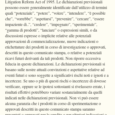
Litigation Reform Act of 1995. Le dichiarazioni previsionali
possono essere generalmente identificate dall’utilizzo di termini
quali “potenziale”, “potere”, “volere”, “intendere”, “è possible
che”, “vorrebbe”, “aspettarsi”, “prevenire”, “cercare”, “essere
impaziente di..”, “credere”, “impegnato”, “sperimentale”,
“gamma di prodotti”, “lanciare” o espressioni simili, o da
discussioni espresse o implicite relative alle potenziali
approvazioni di commercializzazione, nuove indicazioni o
etichettature dei prodotti in corso di investigazione o approvati,
descritti in questo comunicato stampa, o relative a potenziali
ricavi futuri derivanti da tali prodotti. Non riporre eccessiva
fiducia in queste dichiarazioni. Le dichiarazioni previsionali si
basano sulle nostre attuali convinzioni e aspettative relative ad
eventi futuri e sono soggette a significativi rischi noti e ignoti e a
incertezze. Se uno o più di questi rischi o incertezze di dovesse
verificare, oppure se le ipotesi sottostanti si rivelassero errate, i
risultati effettivi potrebbero variare sostanzialmente da quelli
indicati nelle dichiarazioni previsionali. Non vi può essere
alcuna garanzia che i prodotti in corso di sperimentazione o
approvati descritti in questo comunicato stampa saranno
presentati o approvati per la vendita o per ulteriori indicazioni o