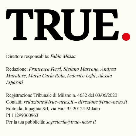
Direttore responsabile:
Fabio Massa
Redazione:
Francesca Ferri
,
Stefano Marrone
,
Andrea
Muratore
,
Maria Carla Rota
,
Federico Ughi
,
Alessia
Liparoti
Registrazione Tribunale di Milano n. 4632 del 03/06/2020
Contatti:
redazione@true-news.it
–
direzione@true-news.it
Edito da: Inpagina Srl, via Fara 35 20124 Milano
PI 11299360963
Per la tua pubblicità:
segreteria@true-news.it