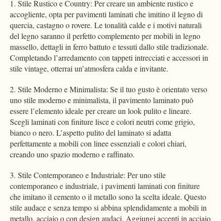
1. Stile Rustico e Country: Per creare un ambiente rustico e
accogliente, opta per pavimenti laminati che imitino il legno di
quercia, castagno o rovere. Le tonalità calde e i motivi naturali
del legno saranno il perfetto complemento per mobili in legno
massello, dettagli in ferro battuto e tessuti dallo stile tradizionale.
Completando l’arredamento con tappeti intrecciati e accessori in
stile vintage, otterrai un’atmosfera calda e invitante.
2. Stile Moderno e Minimalista: Se il tuo gusto è orientato verso
uno stile moderno e minimalista, il pavimento laminato può
essere l’elemento ideale per creare un look pulito e lineare.
Scegli laminati con finiture lisce e colori neutri come grigio,
bianco o nero. L’aspetto pulito del laminato si adatta
perfettamente a mobili con linee essenziali e colori chiari,
creando uno spazio moderno e raffinato.
3. Stile Contemporaneo e Industriale: Per uno stile
contemporaneo e industriale, i pavimenti laminati con finiture
che imitano il cemento o il metallo sono la scelta ideale. Questo
stile audace e senza tempo si abbina splendidamente a mobili in
metallo, acciaio o con design audaci. Aggiungi accenti in acciaio