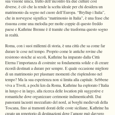
sua visione unica, frutto dell’incontro tra due culture così
diverse, è ciò che la rende la scelta ideale per chi desidera un
matrimonio da sogno nel cuore dell’Europa. “Bryllup i Italia”,
che in norvegese significa “matrimonio in Italia”, è una frase che
risuona come una melodia per molte coppie di questo freddo
paese e Kathrine Brenne è il tramite che trasforma questo sogno
in realtà.
Roma, con i suoi millenni di storia, è una città che sa come far
durare le cose nel tempo. Proprio come le antiche rovine che
resistono stoiche ai secoli, Kathrine ha imparato dalla Città
Eterna l’importanza di costruire su fondamenta solide e di creare
ricordi destinati a durare per sempre. E quale occasione migliore
di un matrimonio per plasmare momenti che risplendono nel
tempo? Ma la sua esperienza non si limita alla capitale. Sebbene
viva a Tivoli, a pochi km da Roma, Kathrine ha esplorato l’Italia
in lungo e in largo, alla ricerca delle location più suggestive e
romantiche dove organizzare cerimonie indimenticabili. Dai
panorami lacustri mozzafiato del nord, ai borghi medievali della
Toscana, fino ai tramonti dorati delle coste siciliane, Kathrine ha
creato un repertorio di destinazioni dove l’amore può davvero