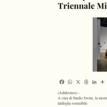
Triennale M
Facebook
WhatsApp
X
Threads
Linke
(Adnkronos) –
A cura di Studio Swine, la mostra
latifoglia sostenibile