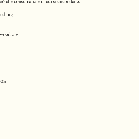
i ciò che consumano e di cui si circondano.
od.org
dwood.org
NOS