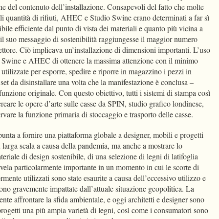
che del contenuto dell’installazione. Consapevoli del fatto che molte
i quantità di rifiuti, AHEC e Studio Swine erano determinati a far sì
ibile efficiente dal punto di vista dei materiali e quanto più vicina a
 il suo messaggio di sostenibilità raggiungesse il maggior numero
ettore. Ciò implicava un’installazione di dimensioni importanti. L’uso
o Swine e AHEC di ottenere la massima attenzione con il minimo
utilizzate per esporre, spedire e riporre in magazzino i pezzi in
set da disinstallare una volta che la manifestazione è conclusa –
unzione originale. Con questo obiettivo, tutti i sistemi di stampa così
 creare le opere d’arte sulle casse da SPIN, studio grafico londinese,
ervare la funzione primaria di stoccaggio e trasporto delle casse.
nta a fornire una piattaforma globale a designer, mobili e progetti
u larga scala a causa della pandemia, ma anche a mostrare lo
riale di design sostenibile, di una selezione di legni di latifoglia
 rivela particolarmente importante in un momento in cui le scorte di
rmente utilizzati sono state esaurite a causa dell’eccessivo utilizzo e
ono gravemente impattate dall’attuale situazione geopolitica. La
te affrontare la sfida ambientale, e oggi architetti e designer sono
o progetti una più ampia varietà di legni, così come i consumatori sono