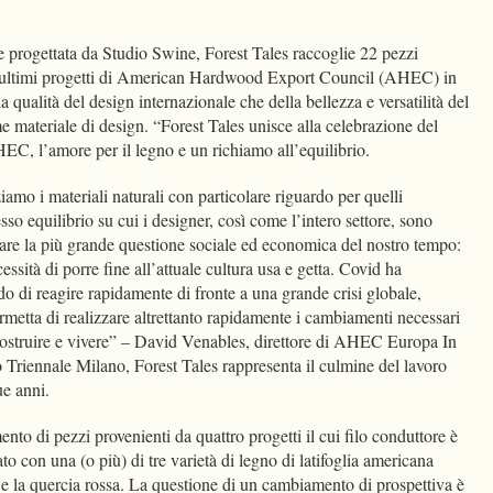
 progettata da Studio Swine, Forest Tales raccoglie 22 pezzi
li ultimi progetti di American Hardwood Export Council (AHEC) in
a qualità del design internazionale che della bellezza e versatilità del
e materiale di design. “Forest Tales unisce alla celebrazione del
AHEC, l’amore per il legno e un richiamo all’equilibrio.
iamo i materiali naturali con particolare riguardo per quelli
sso equilibrio su cui i designer, così come l’intero settore, sono
giare la più grande questione sociale ed economica del nostro tempo:
ssità di porre fine all’attuale cultura usa e getta. Covid ha
o di reagire rapidamente di fronte a una grande crisi globale,
metta di realizzare altrettanto rapidamente i cambiamenti necessari
ostruire e vivere” – David Venables, direttore di AHEC Europa In
o Triennale Milano, Forest Tales rappresenta il culmine del lavoro
due anni.
nto di pezzi provenienti da quattro progetti il cui filo conduttore è
to con una (o più) di tre varietà di legno di latifoglia americana
gio e la quercia rossa. La questione di un cambiamento di prospettiva è