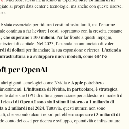
giato ai propri data center e tecnologie, ma anche con queste risorse,
so.
stata essenziale per ridurre i costi infrastrutturali, ma l’enorme
e continua a far lievitare i costi, soprattutto con la crescita costante
, che superano i 100 milioni
​. Per far fronte a questi impegni,
iezioni di capitale. Nel 2023, l’azienda ha annunciato di voler
ardi di dollari
L’azienda
per finanziare la sua espansione e ricerca.
infrastruttura e a sviluppare nuovi modelli, come GPT-5
.
ft per OpenAI
Apple
e altri giganti tecnologici come Nvidia e
potrebbero
L’influenza di Nvidia, in particolare, è strategica
investimenti​.
,
nte dalle sue GPU di ultima generazione per addestrare i modelli di
i ricavi di OpenAI sono stati stimati intorno a 1 miliardo di
ita a 2 miliardi nel 2024
​. Tuttavia, questi numeri non sono
superare i 3 miliardi di
nuali, che secondo alcuni report potrebbero
do conto dei costi per ricerca e sviluppo, operatività e infrastrutture.