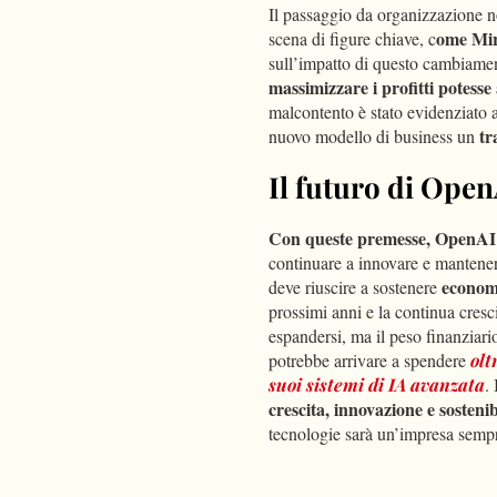
Il passaggio da organizzazione no
ome Mir
scena di figure chiave, c
sull’impatto di questo cambiamento
massimizzare i profitti potess
malcontento è stato evidenziato a
tr
nuovo modello di business un
Il futuro di Open
Con queste premesse, OpenAI s
continuare a innovare e mantene
econom
deve riuscire a sostenere
prossimi anni e la continua cres
espandersi, ma il peso finanziar
potrebbe arrivare a spendere
oltr
suoi sistemi di IA avanzata​
.
crescita, innovazione e sosteni
tecnologie sarà un’impresa sempr