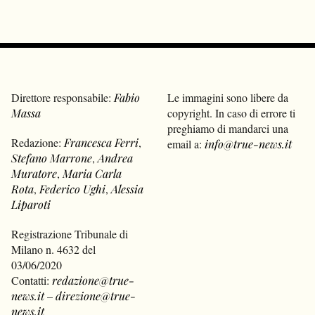
Direttore responsabile:
Fabio
Le immagini sono libere da
Massa
copyright. In caso di errore ti
preghiamo di mandarci una
Redazione:
Francesca Ferri
,
email a:
info@true-news.it
Stefano Marrone
,
Andrea
Muratore
,
Maria Carla
Rota
,
Federico Ughi
,
Alessia
Liparoti
Registrazione Tribunale di
Milano n. 4632 del
03/06/2020
Contatti:
redazione@true-
news.it
–
direzione@true-
news.it