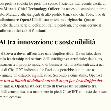
n-profit a società for-profit ha scosso l’azienda. La recente uscita di
a Murati, Chief Technology Officer
, ha acceso discussioni interne
. Murati e altri dirigenti di alto profilo temevano che l’obiettivo di
e allontanare OpenAI dalla sua missione originaria
. Questo
nche da una serie di defezioni tra i dipendenti, che considerano il
adimento dei valori fondanti
​.
AI tra innovazione e sostenibilità
i trova a dover affrontare una duplice sfida
. Da un lato, deve
leadership nel settore dell’intelligenza artificiale
re la
; dall’altro,
icamente
il proprio modello di business. Gli investimenti attesi nei
cita di ChatGPT indicano che l’azienda potrebbe continuare a
io rimane un ostacolo significativo. Secondo alcune stime, OpenAI
e 100 miliardi di dollari entro il 2030 per lo sviluppo dei
OpenAI sta cercando di trovare un equilibrio tra
 In sintesi,
bilità economica
, ma mantenere in piedi ChatGPT e il resto delle sue
e più costosa.