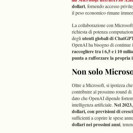
dollari
, fornendo accesso privile
il peso economico rimane immen
La collaborazione con Microsoft è 
richiesta di potenza computazional
utenti globali di ChatGPT
degli
OpenAI ha bisogno di continue in
raccogliere tra i 6,5 e i 10 mili
punta a rafforzare la propria 
Non solo Microso
Oltre a Microsoft, si ipotizza ch
contribuire al prossimo round di 
dato che OpenAI dipende forteme
Nel 2023, 
intelligenza artificiale.
dollari, con previsioni di cresc
sufficienti a coprire le spese an
dollari nei prossimi anni
, tenen