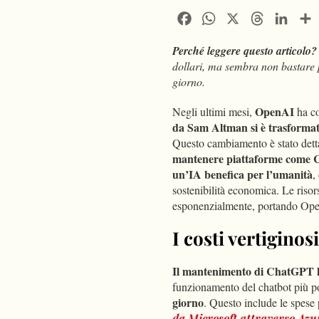
Facebook
WhatsApp
X
Threads
Linke
Perché leggere questo articolo?
dollari, ma sembra non bastare 
giorno.
OpenAI
Negli ultimi mesi,
ha c
da Sam Altman si è trasformata
Questo cambiamento è stato detta
mantenere piattaforme come
un’IA benefica per l’umanità
,
sostenibilità economica. Le risor
esponenzialmente, portando OpenA
I costi vertiginos
Il mantenimento di ChatGPT ha
funzionamento del chatbot più p
giorno
​. Questo include le spese
da Microsoft attraverso Azu