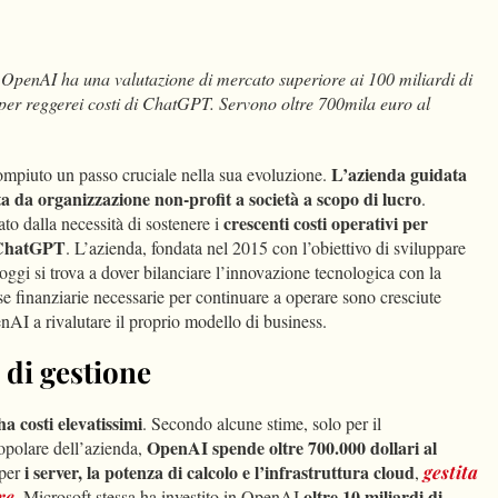
dIn
Condividi
OpenAI ha una valutazione di mercato superiore ai 100 miliardi di
per reggerei costi di ChatGPT. Servono oltre 700mila euro al
L’azienda guidata
ompiuto un passo cruciale nella sua evoluzione.
 da organizzazione non-profit a società a scopo di lucro
.
crescenti costi operativi per
to dalla necessità di sostenere i
 ChatGPT
. L’azienda, fondata nel 2015 con l’obiettivo di sviluppare
 oggi si trova a dover bilanciare l’innovazione tecnologica con la
se finanziarie necessarie per continuare a operare sono cresciute
I a rivalutare il proprio modello di business.
i di gestione
 costi elevatissimi
. Secondo alcune stime, solo per il
OpenAI spende oltre 700.000 dollari al
opolare dell’azienda,
i server, la potenza di calcolo e l’infrastruttura cloud
 per
,
gestita
oltre 10 miliardi di
re.
Microsoft stessa ha investito in OpenAI