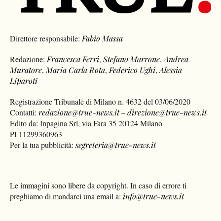
Direttore responsabile:
Fabio Massa
Redazione:
Francesca Ferri
,
Stefano Marrone
,
Andrea
Muratore
,
Maria Carla Rota
,
Federico Ughi
,
Alessia
Liparoti
Registrazione Tribunale di Milano n. 4632 del 03/06/2020
Contatti:
redazione@true-news.it
–
direzione@true-news.it
Edito da: Inpagina Srl, via Fara 35 20124 Milano
PI 11299360963
Per la tua pubblicità:
segreteria@true-news.it
Le immagini sono libere da copyright. In caso di errore ti
preghiamo di mandarci una email a:
info@true-news.it