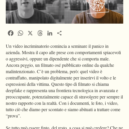
Facebook
WhatsApp
X
Threads
LinkedIn
Condividi
Un video incriminatorio comincia a seminare il panico in
azienda. Mostra il capo alle prese con comportamenti spiacevoli
o aggressivi, oppure un dipendente che si comporta male.
Ancora peggio, un filmato osé pubblicato online da qualche
malintenzionato. C’è un problema, però: quel video è
contraffatto, manipolato digitalmente per inserirvi il volto e le
espressioni della vittima. Questo tipo di filmato si chiama
deepfake e rappresenta una frontiera tecnologica in avanzata e
preoccupante, potenzialmente capace di stravolgere per sempre il
nostro rapporto con la realtà. Con i documenti, le foto, i video,
tutto ciò che diamo per scontato e siamo abituati a trattare come
“prova”.
Se tutto può essere finto, del resto, a cosa si può credere? Che ne